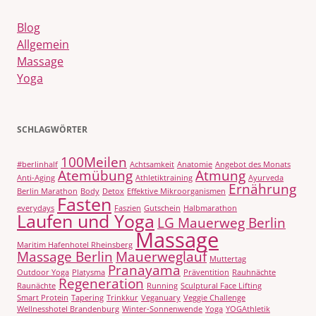
Blog
Allgemein
Massage
Yoga
SCHLAGWÖRTER
100Meilen
#berlinhalf
Achtsamkeit
Anatomie
Angebot des Monats
Atemübung
Atmung
Anti-Aging
Athletiktraining
Ayurveda
Ernährung
Berlin Marathon
Body
Detox
Effektive Mikroorganismen
Fasten
everydays
Faszien
Gutschein
Halbmarathon
Laufen und Yoga
LG Mauerweg Berlin
Massage
Maritim Hafenhotel Rheinsberg
Massage Berlin
Mauerweglauf
Muttertag
Pranayama
Outdoor Yoga
Platysma
Präventition
Rauhnächte
Regeneration
Raunächte
Running
Sculptural Face Lifting
Smart Protein
Tapering
Trinkkur
Veganuary
Veggie Challenge
Wellnesshotel Brandenburg
Winter-Sonnenwende
Yoga
YOGAthletik