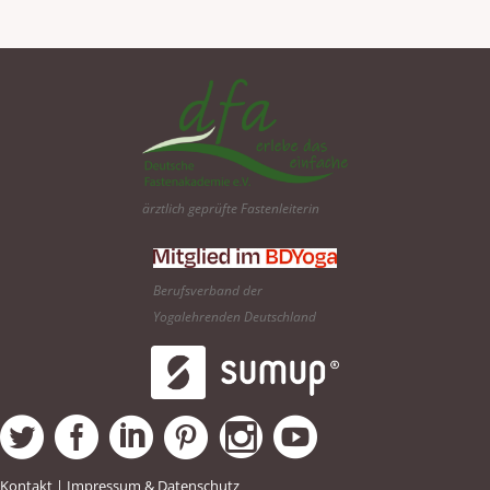
ärztlich geprüfte Fastenleiterin
Berufsverband der
Yogalehrenden Deutschland
Kontakt
|
Impressum & Datenschutz