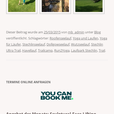
Dieser Beitrag wurde am
25/03/2015
von
mb_admin
unter
Blog
veröffentlicht. Schlagwörter:
Roofenseelauf
,
Yoga und Laufen
,
Yoga
für Läufer
,
Stechlinseelauf
,
Dollgowseelauf
,
Wutzseelauf
,
Stechlin
Ultra Trail
,
Havellauf
,
Trailcamp
,
Run2Yoga
,
Laufpark Stechlin
,
Trail
.
TERMINE ONLINE ANFRAGEN