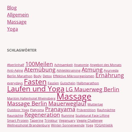
Blog
Allgemein
Massage
Yoga
SCHLAGWÖRTER
100Meilen
#berlinhalf
Achtsamkeit
Anatomie
Angebot des Monats
Atemübung
Atmung
Anti-Aging
Athletiktraining
Ayurveda
Ernährung
Berlin Marathon
Body
Detox
Effektive Mikroorganismen
Fasten
everydays
Faszien
Gutschein
Halbmarathon
Laufen und Yoga
LG Mauerweg Berlin
Massage
Maritim Hafenhotel Rheinsberg
Massage Berlin
Mauerweglauf
Muttertag
Pranayama
Outdoor Yoga
Platysma
Präventition
Rauhnächte
Regeneration
Raunächte
Running
Sculptural Face Lifting
Smart Protein
Tapering
Trinkkur
Veganuary
Veggie Challenge
Wellnesshotel Brandenburg
Winter-Sonnenwende
Yoga
YOGAthletik