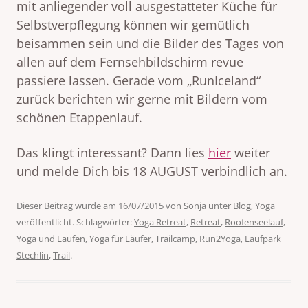
mit anliegender voll ausgestatteter Küche für
Selbstverpflegung können wir gemütlich
beisammen sein und die Bilder des Tages von
allen auf dem Fernsehbildschirm revue
passiere lassen. Gerade vom „RunIceland“
zurück berichten wir gerne mit Bildern vom
schönen Etappenlauf.
Das klingt interessant? Dann lies
hier
weiter
und melde Dich bis 18 AUGUST verbindlich an.
Dieser Beitrag wurde am
16/07/2015
von
Sonja
unter
Blog
,
Yoga
veröffentlicht. Schlagwörter:
Yoga Retreat
,
Retreat
,
Roofenseelauf
,
Yoga und Laufen
,
Yoga für Läufer
,
Trailcamp
,
Run2Yoga
,
Laufpark
Stechlin
,
Trail
.