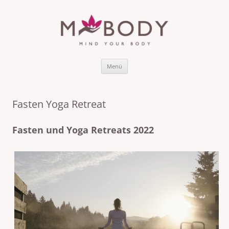
MBODY Mindful Bodywork & Yoga
Reset from stress to relax.
for Active Living
Zum
Menü
Inhalt
springen
Fasten Yoga Retreat
Fasten und Yoga Retreats 2022