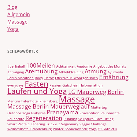
Blog
Allgemein
Massage
Yoga
SCHLAGWÖRTER
100Meilen
#berlinhalf
Achtsamkeit
Anatomie
Angebot des Monats
Atemübung
Atmung
Anti-Aging
Athletiktraining
Ayurveda
Ernährung
Berlin Marathon
Body
Detox
Effektive Mikroorganismen
Fasten
everydays
Faszien
Gutschein
Halbmarathon
Laufen und Yoga
LG Mauerweg Berlin
Massage
Maritim Hafenhotel Rheinsberg
Massage Berlin
Mauerweglauf
Muttertag
Pranayama
Outdoor Yoga
Platysma
Präventition
Rauhnächte
Regeneration
Raunächte
Running
Sculptural Face Lifting
Smart Protein
Tapering
Trinkkur
Veganuary
Veggie Challenge
Wellnesshotel Brandenburg
Winter-Sonnenwende
Yoga
YOGAthletik