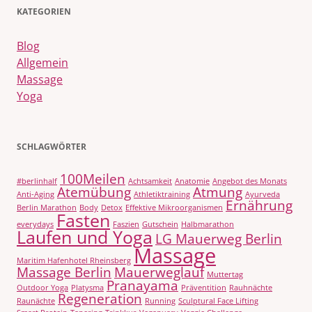
KATEGORIEN
Blog
Allgemein
Massage
Yoga
SCHLAGWÖRTER
100Meilen
#berlinhalf
Achtsamkeit
Anatomie
Angebot des Monats
Atemübung
Atmung
Anti-Aging
Athletiktraining
Ayurveda
Ernährung
Berlin Marathon
Body
Detox
Effektive Mikroorganismen
Fasten
everydays
Faszien
Gutschein
Halbmarathon
Laufen und Yoga
LG Mauerweg Berlin
Massage
Maritim Hafenhotel Rheinsberg
Massage Berlin
Mauerweglauf
Muttertag
Pranayama
Outdoor Yoga
Platysma
Präventition
Rauhnächte
Regeneration
Raunächte
Running
Sculptural Face Lifting