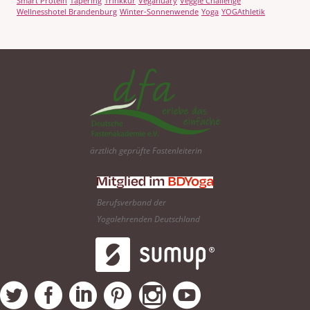
Smart Protein
Tapering
Trinkkur
Veganuary
Veggie Challenge
Wellnesshotel Brandenburg
Winter-Sonnenwende
Yoga
YOGAthletik
ärztlich geprüfte Fastenleiterin
Berufsverband der
Yogalehrenden Deutschland