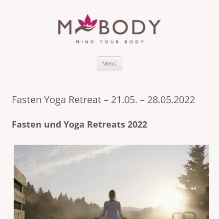
MBODY Mindful Bodywork & Yoga
Reset from stress to relax.
for Active Living
Zum
Menü
Inhalt
springen
Fasten Yoga Retreat – 21.05. – 28.05.2022
Fasten und Yoga Retreats 2022