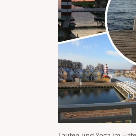
VISIONÄRE CRANIOSCARAL-
ARBEIT® (VCSA®)
Laufen und Yoga im Haf