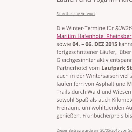
Schreibe eine Antwort
Die Winter-Termine für
RUN2YO
Maritim Hafenhotel Rheinsbe
sowie
04. – 06. DEZ 2015
kanns
fortgeschrittener Läufer, üb
Gleichgesinnter aktiv entspa
Partnerhotel vom
Laufpark St
auch in der Wintersaison viel 
laufen fern von Asphalt und
Trails durch Wald und Wiesen
sowohl Spaß als auch Kilomete
Freiraum, um wohltuenden Aus
genießen. Frühbucherpreis bi
Dieser Beitrag wurde am
30/05/2015
von
S