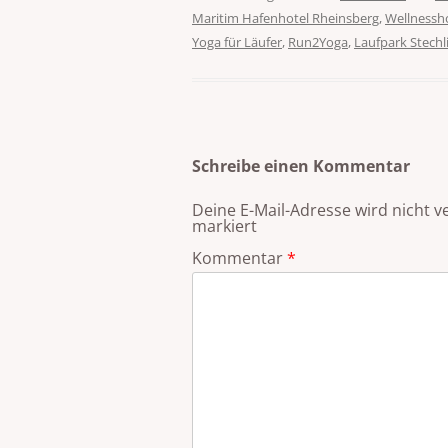
Maritim Hafenhotel Rheinsberg
,
Wellnessh
Yoga für Läufer
,
Run2Yoga
,
Laufpark Stechl
Schreibe einen Kommentar
Deine E-Mail-Adresse wird nicht ve
markiert
Kommentar
*