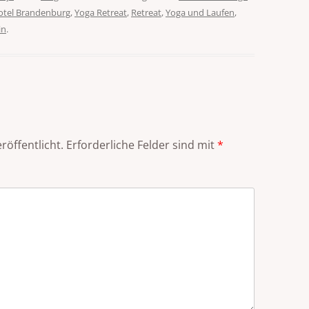
otel Brandenburg
,
Yoga Retreat
,
Retreat
,
Yoga und Laufen
,
in
.
röffentlicht.
Erforderliche Felder sind mit
*