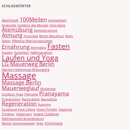
SCHLAGWÖRTER
100Meilen
#berlinhalf
Achtsamkeit
Anatomie
Angebot des Monats
Anti-Aging
Atemübung
Athletiktraining
Atmung
Ayurveda
Berlin Marathon
Body
Detox
Effektive Mikroorganismen
Fasten
Ernährung
everydays
Faszien
Gutschein
Halbmarathon
Laufen und Yoga
LG Mauerweg Berlin
Maritim Hafenhotel Rheinsberg
Massage
Massage Berlin
Mauerweglauf
Muttertag
Pranayama
Outdoor Yoga
Platysma
Präventition
Rauhnächte
Raunächte
Regeneration
Running
Sculptural Face Lifting
Smart Protein
Tapering
Trinkkur
Veganuary
Veggie Challenge
Wellnesshotel Brandenburg
Winter-Sonnenwende
Yoga
YOGAthletik