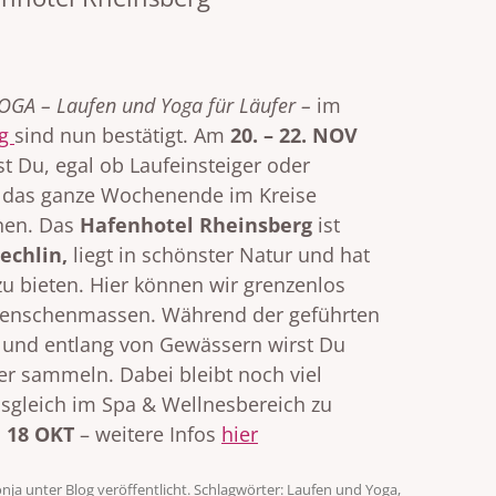
GA – Laufen und Yoga für Läufer –
im
rg
sind nun bestätigt. Am
20. – 22. NOV
t Du, egal ob Laufeinsteiger oder
er das ganze Wochenende im Kreise
nnen. Das
Hafenhotel Rheinsberg
ist
echlin,
liegt in schönster Natur und hat
zu bieten. Hier können wir grenzenlos
 Menschenmassen. Während der geführten
 und entlang von Gewässern wirst Du
r sammeln. Dabei bleibt noch viel
gleich im Spa & Wellnesbereich zu
s
18 OKT
– weitere Infos
hier
onja
unter
Blog
veröffentlicht. Schlagwörter:
Laufen und Yoga
,