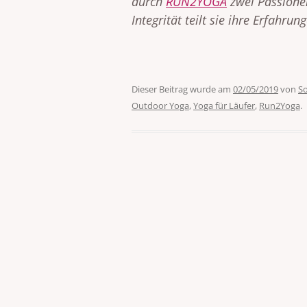
durch
RUN2YOGA
zwei Passionen
Integrität teilt sie ihre Erfahru
Dieser Beitrag wurde am
02/05/2019
von
So
Outdoor Yoga
,
Yoga für Läufer
,
Run2Yoga
.