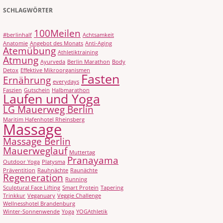
SCHLAGWÖRTER
100Meilen
#berlinhalf
Achtsamkeit
Anatomie
Angebot des Monats
Anti-Aging
Atemübung
Athletiktraining
Atmung
Ayurveda
Berlin Marathon
Body
Detox
Effektive Mikroorganismen
Fasten
Ernährung
everydays
Faszien
Gutschein
Halbmarathon
Laufen und Yoga
LG Mauerweg Berlin
Maritim Hafenhotel Rheinsberg
Massage
Massage Berlin
Mauerweglauf
Muttertag
Pranayama
Outdoor Yoga
Platysma
Präventition
Rauhnächte
Raunächte
Regeneration
Running
Sculptural Face Lifting
Smart Protein
Tapering
Trinkkur
Veganuary
Veggie Challenge
Wellnesshotel Brandenburg
Winter-Sonnenwende
Yoga
YOGAthletik